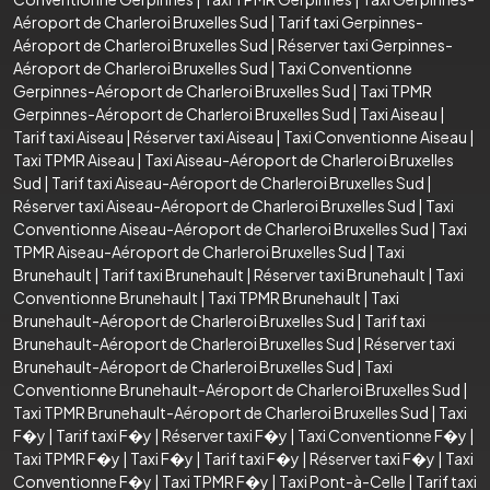
Aéroport de Charleroi Bruxelles Sud
|
Tarif taxi Gerpinnes-
Aéroport de Charleroi Bruxelles Sud
|
Réserver taxi Gerpinnes-
Aéroport de Charleroi Bruxelles Sud
|
Taxi Conventionne
Gerpinnes-Aéroport de Charleroi Bruxelles Sud
|
Taxi TPMR
Gerpinnes-Aéroport de Charleroi Bruxelles Sud
|
Taxi Aiseau
|
Tarif taxi Aiseau
|
Réserver taxi Aiseau
|
Taxi Conventionne Aiseau
|
Taxi TPMR Aiseau
|
Taxi Aiseau-Aéroport de Charleroi Bruxelles
Sud
|
Tarif taxi Aiseau-Aéroport de Charleroi Bruxelles Sud
|
Réserver taxi Aiseau-Aéroport de Charleroi Bruxelles Sud
|
Taxi
Conventionne Aiseau-Aéroport de Charleroi Bruxelles Sud
|
Taxi
TPMR Aiseau-Aéroport de Charleroi Bruxelles Sud
|
Taxi
Brunehault
|
Tarif taxi Brunehault
|
Réserver taxi Brunehault
|
Taxi
Conventionne Brunehault
|
Taxi TPMR Brunehault
|
Taxi
Brunehault-Aéroport de Charleroi Bruxelles Sud
|
Tarif taxi
Brunehault-Aéroport de Charleroi Bruxelles Sud
|
Réserver taxi
Brunehault-Aéroport de Charleroi Bruxelles Sud
|
Taxi
Conventionne Brunehault-Aéroport de Charleroi Bruxelles Sud
|
Taxi TPMR Brunehault-Aéroport de Charleroi Bruxelles Sud
|
Taxi
F�y
|
Tarif taxi F�y
|
Réserver taxi F�y
|
Taxi Conventionne F�y
|
Taxi TPMR F�y
|
Taxi F�y
|
Tarif taxi F�y
|
Réserver taxi F�y
|
Taxi
Conventionne F�y
|
Taxi TPMR F�y
|
Taxi Pont-à-Celle
|
Tarif taxi