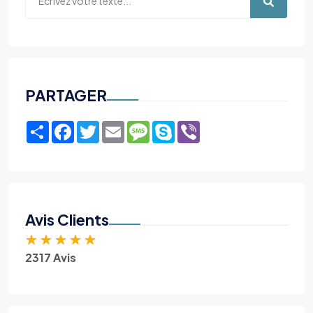
PARTAGER
Share
Facebook
Twitter
Email
Message
Skype
Viber
Avis Clients
★
★
★
★
★
2317 Avis