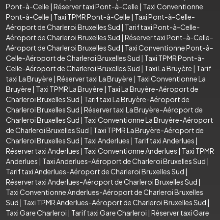
Pont-à-Celle
|
Réserver taxi Pont-à-Celle
|
Taxi Conventionne
Pont-à-Celle
|
Taxi TPMR Pont-à-Celle
|
Taxi Pont-à-Celle-
Aéroport de Charleroi Bruxelles Sud
|
Tarif taxi Pont-à-Celle-
Aéroport de Charleroi Bruxelles Sud
|
Réserver taxi Pont-à-Celle-
Aéroport de Charleroi Bruxelles Sud
|
Taxi Conventionne Pont-à-
Celle-Aéroport de Charleroi Bruxelles Sud
|
Taxi TPMR Pont-à-
Celle-Aéroport de Charleroi Bruxelles Sud
|
Taxi La Bruyère
|
Tarif
taxi La Bruyère
|
Réserver taxi La Bruyère
|
Taxi Conventionne La
Bruyère
|
Taxi TPMR La Bruyère
|
Taxi La Bruyère-Aéroport de
Charleroi Bruxelles Sud
|
Tarif taxi La Bruyère-Aéroport de
Charleroi Bruxelles Sud
|
Réserver taxi La Bruyère-Aéroport de
Charleroi Bruxelles Sud
|
Taxi Conventionne La Bruyère-Aéroport
de Charleroi Bruxelles Sud
|
Taxi TPMR La Bruyère-Aéroport de
Charleroi Bruxelles Sud
|
Taxi Anderlues
|
Tarif taxi Anderlues
|
Réserver taxi Anderlues
|
Taxi Conventionne Anderlues
|
Taxi TPMR
Anderlues
|
Taxi Anderlues-Aéroport de Charleroi Bruxelles Sud
|
Tarif taxi Anderlues-Aéroport de Charleroi Bruxelles Sud
|
Réserver taxi Anderlues-Aéroport de Charleroi Bruxelles Sud
|
Taxi Conventionne Anderlues-Aéroport de Charleroi Bruxelles
Sud
|
Taxi TPMR Anderlues-Aéroport de Charleroi Bruxelles Sud
|
Taxi Gare Charleroi
|
Tarif taxi Gare Charleroi
|
Réserver taxi Gare