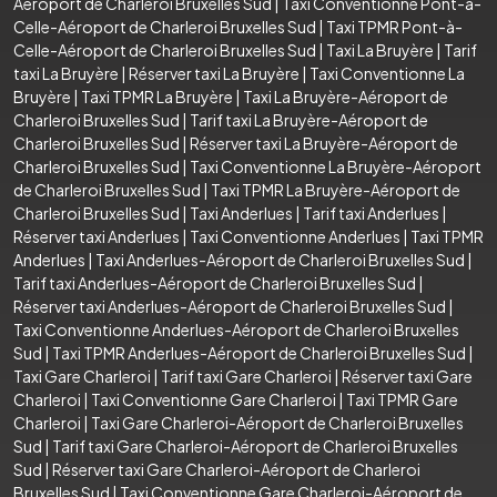
Aéroport de Charleroi Bruxelles Sud
|
Taxi Conventionne Pont-à-
Celle-Aéroport de Charleroi Bruxelles Sud
|
Taxi TPMR Pont-à-
Celle-Aéroport de Charleroi Bruxelles Sud
|
Taxi La Bruyère
|
Tarif
taxi La Bruyère
|
Réserver taxi La Bruyère
|
Taxi Conventionne La
Bruyère
|
Taxi TPMR La Bruyère
|
Taxi La Bruyère-Aéroport de
Charleroi Bruxelles Sud
|
Tarif taxi La Bruyère-Aéroport de
Charleroi Bruxelles Sud
|
Réserver taxi La Bruyère-Aéroport de
Charleroi Bruxelles Sud
|
Taxi Conventionne La Bruyère-Aéroport
de Charleroi Bruxelles Sud
|
Taxi TPMR La Bruyère-Aéroport de
Charleroi Bruxelles Sud
|
Taxi Anderlues
|
Tarif taxi Anderlues
|
Réserver taxi Anderlues
|
Taxi Conventionne Anderlues
|
Taxi TPMR
Anderlues
|
Taxi Anderlues-Aéroport de Charleroi Bruxelles Sud
|
Tarif taxi Anderlues-Aéroport de Charleroi Bruxelles Sud
|
Réserver taxi Anderlues-Aéroport de Charleroi Bruxelles Sud
|
Taxi Conventionne Anderlues-Aéroport de Charleroi Bruxelles
Sud
|
Taxi TPMR Anderlues-Aéroport de Charleroi Bruxelles Sud
|
Taxi Gare Charleroi
|
Tarif taxi Gare Charleroi
|
Réserver taxi Gare
Charleroi
|
Taxi Conventionne Gare Charleroi
|
Taxi TPMR Gare
Charleroi
|
Taxi Gare Charleroi-Aéroport de Charleroi Bruxelles
Sud
|
Tarif taxi Gare Charleroi-Aéroport de Charleroi Bruxelles
Sud
|
Réserver taxi Gare Charleroi-Aéroport de Charleroi
Bruxelles Sud
|
Taxi Conventionne Gare Charleroi-Aéroport de