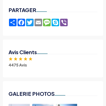
PARTAGER
Share
Facebook
Twitter
Email
Message
Skype
Viber
Avis Clients
★
★
★
★
★
4475 Avis
GALERIE PHOTOS