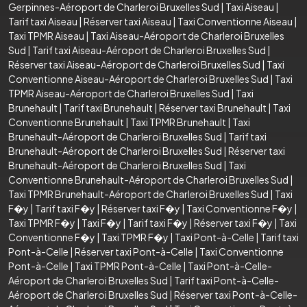
Gerpinnes-Aéroport de Charleroi Bruxelles Sud
|
Taxi Aiseau
|
Tarif taxi Aiseau
|
Réserver taxi Aiseau
|
Taxi Conventionne Aiseau
|
Taxi TPMR Aiseau
|
Taxi Aiseau-Aéroport de Charleroi Bruxelles
Sud
|
Tarif taxi Aiseau-Aéroport de Charleroi Bruxelles Sud
|
Réserver taxi Aiseau-Aéroport de Charleroi Bruxelles Sud
|
Taxi
Conventionne Aiseau-Aéroport de Charleroi Bruxelles Sud
|
Taxi
TPMR Aiseau-Aéroport de Charleroi Bruxelles Sud
|
Taxi
Brunehault
|
Tarif taxi Brunehault
|
Réserver taxi Brunehault
|
Taxi
Conventionne Brunehault
|
Taxi TPMR Brunehault
|
Taxi
Brunehault-Aéroport de Charleroi Bruxelles Sud
|
Tarif taxi
Brunehault-Aéroport de Charleroi Bruxelles Sud
|
Réserver taxi
Brunehault-Aéroport de Charleroi Bruxelles Sud
|
Taxi
Conventionne Brunehault-Aéroport de Charleroi Bruxelles Sud
|
Taxi TPMR Brunehault-Aéroport de Charleroi Bruxelles Sud
|
Taxi
F�y
|
Tarif taxi F�y
|
Réserver taxi F�y
|
Taxi Conventionne F�y
|
Taxi TPMR F�y
|
Taxi F�y
|
Tarif taxi F�y
|
Réserver taxi F�y
|
Taxi
Conventionne F�y
|
Taxi TPMR F�y
|
Taxi Pont-à-Celle
|
Tarif taxi
Pont-à-Celle
|
Réserver taxi Pont-à-Celle
|
Taxi Conventionne
Pont-à-Celle
|
Taxi TPMR Pont-à-Celle
|
Taxi Pont-à-Celle-
Aéroport de Charleroi Bruxelles Sud
|
Tarif taxi Pont-à-Celle-
Aéroport de Charleroi Bruxelles Sud
|
Réserver taxi Pont-à-Celle-