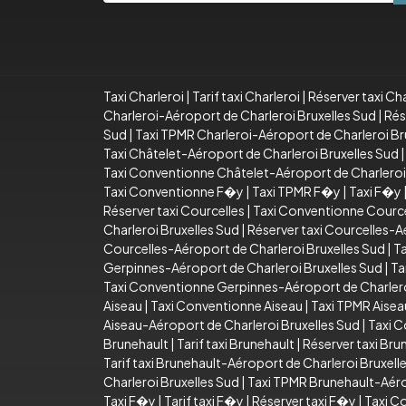
Taxi Charleroi
|
Tarif taxi Charleroi
|
Réserver taxi Cha
Charleroi-Aéroport de Charleroi Bruxelles Sud
|
Rés
Sud
|
Taxi TPMR Charleroi-Aéroport de Charleroi Br
Taxi Châtelet-Aéroport de Charleroi Bruxelles Sud
Taxi Conventionne Châtelet-Aéroport de Charleroi
Taxi Conventionne F�y
|
Taxi TPMR F�y
|
Taxi F�y
Réserver taxi Courcelles
|
Taxi Conventionne Cource
Charleroi Bruxelles Sud
|
Réserver taxi Courcelles-A
Courcelles-Aéroport de Charleroi Bruxelles Sud
|
Ta
Gerpinnes-Aéroport de Charleroi Bruxelles Sud
|
Ta
Taxi Conventionne Gerpinnes-Aéroport de Charlero
Aiseau
|
Taxi Conventionne Aiseau
|
Taxi TPMR Aisea
Aiseau-Aéroport de Charleroi Bruxelles Sud
|
Taxi C
Brunehault
|
Tarif taxi Brunehault
|
Réserver taxi Bru
Tarif taxi Brunehault-Aéroport de Charleroi Bruxell
Charleroi Bruxelles Sud
|
Taxi TPMR Brunehault-Aéro
Taxi F�y
|
Tarif taxi F�y
|
Réserver taxi F�y
|
Taxi C