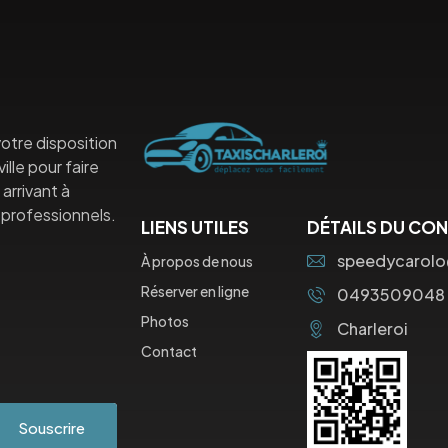
otre disposition
lle pour faire
arrivant à
professionnels.
LIENS UTILES
DÉTAILS DU CO
speedycarol
À propos de nous
Réserver en ligne
0493509048
Photos
Charleroi
Contact
Souscrire