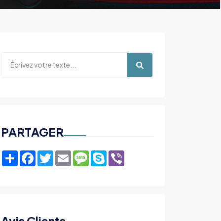
PARTAGER
Share
Facebook
Twitter
Email
Message
Skype
Viber
Avis Clients