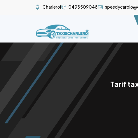
Charleroi
0493509048
speedycarolo@
Tarif ta