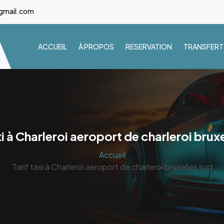
gmail.com
ACCUEIL
À PROPOS
RESERVATION
TRANSFERT
xi à Charleroi aeroport de charleroi brux
Accueil
Tarif taxi à Charleroi aeroport de charleroi bruxelles sud