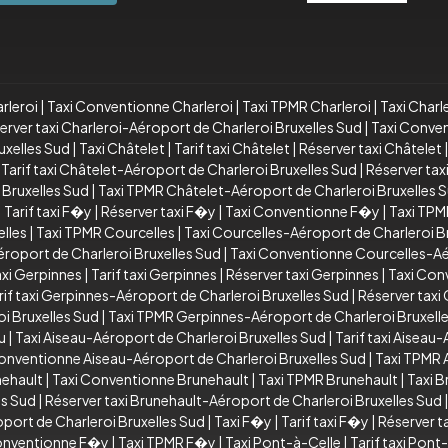
rleroi
|
Taxi Conventionne Charleroi
|
Taxi TPMR Charleroi
|
Taxi Charl
erver taxi Charleroi-Aéroport de Charleroi Bruxelles Sud
|
Taxi Conven
uxelles Sud
|
Taxi Châtelet
|
Tarif taxi Châtelet
|
Réserver taxi Châtelet
|
Tarif taxi Châtelet-Aéroport de Charleroi Bruxelles Sud
|
Réserver tax
 Bruxelles Sud
|
Taxi TPMR Châtelet-Aéroport de Charleroi Bruxelles 
|
Tarif taxi F�y
|
Réserver taxi F�y
|
Taxi Conventionne F�y
|
Taxi TP
lles
|
Taxi TPMR Courcelles
|
Taxi Courcelles-Aéroport de Charleroi B
éroport de Charleroi Bruxelles Sud
|
Taxi Conventionne Courcelles-Aér
xi Gerpinnes
|
Tarif taxi Gerpinnes
|
Réserver taxi Gerpinnes
|
Taxi Con
rif taxi Gerpinnes-Aéroport de Charleroi Bruxelles Sud
|
Réserver taxi
i Bruxelles Sud
|
Taxi TPMR Gerpinnes-Aéroport de Charleroi Bruxell
u
|
Taxi Aiseau-Aéroport de Charleroi Bruxelles Sud
|
Tarif taxi Aiseau
onventionne Aiseau-Aéroport de Charleroi Bruxelles Sud
|
Taxi TPMR 
nehault
|
Taxi Conventionne Brunehault
|
Taxi TPMR Brunehault
|
Taxi B
es Sud
|
Réserver taxi Brunehault-Aéroport de Charleroi Bruxelles Sud
port de Charleroi Bruxelles Sud
|
Taxi F�y
|
Tarif taxi F�y
|
Réserver t
onventionne F�y
|
Taxi TPMR F�y
|
Taxi Pont-à-Celle
|
Tarif taxi Pont