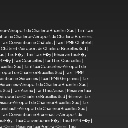
eroi-Aéroport de Charleroi Bruxelles Sud
|
Tarif taxi
tionne Charleroi-Aéroport de Charleroi Bruxelles
|
Taxi Conventionne Châtelet
|
Taxi TPMR Châtelet
|
i Châtelet-Aéroport de Charleroi Bruxelles Sud
|
Sud
|
Taxi F�y
|
Tarif taxi F�y
|
Réserver taxi F�y
|
MR F�y
|
Taxi Courcelles
|
Tarif taxi Courcelles
|
ruxelles Sud
|
Tarif taxi Courcelles-Aéroport de
oport de Charleroi Bruxelles Sud
|
Taxi TPMR
ventionne Gerpinnes
|
Taxi TPMR Gerpinnes
|
Taxi
 Gerpinnes-Aéroport de Charleroi Bruxelles Sud
|
es Sud
|
Taxi Aiseau
|
Tarif taxi Aiseau
|
Réserver taxi
-Aéroport de Charleroi Bruxelles Sud
|
Réserver taxi
Aiseau-Aéroport de Charleroi Bruxelles Sud
|
Taxi
runehault-Aéroport de Charleroi Bruxelles Sud
|
|
Taxi Conventionne Brunehault-Aéroport de
axi F�y
|
Taxi Conventionne F�y
|
Taxi TPMR F�y
|
-à-Celle
|
Réserver taxi Pont-à-Celle
|
Taxi