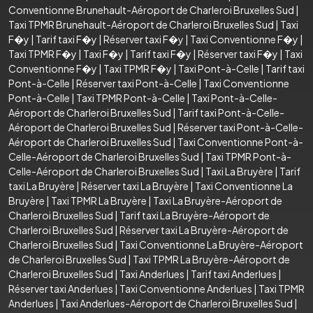
Conventionne Brunehault-Aéroport de Charleroi Bruxelles Sud
|
Taxi TPMR Brunehault-Aéroport de Charleroi Bruxelles Sud
|
Taxi
F�y
|
Tarif taxi F�y
|
Réserver taxi F�y
|
Taxi Conventionne F�y
|
Taxi TPMR F�y
|
Taxi F�y
|
Tarif taxi F�y
|
Réserver taxi F�y
|
Taxi
Conventionne F�y
|
Taxi TPMR F�y
|
Taxi Pont-à-Celle
|
Tarif taxi
Pont-à-Celle
|
Réserver taxi Pont-à-Celle
|
Taxi Conventionne
Pont-à-Celle
|
Taxi TPMR Pont-à-Celle
|
Taxi Pont-à-Celle-
Aéroport de Charleroi Bruxelles Sud
|
Tarif taxi Pont-à-Celle-
Aéroport de Charleroi Bruxelles Sud
|
Réserver taxi Pont-à-Celle-
Aéroport de Charleroi Bruxelles Sud
|
Taxi Conventionne Pont-à-
Celle-Aéroport de Charleroi Bruxelles Sud
|
Taxi TPMR Pont-à-
Celle-Aéroport de Charleroi Bruxelles Sud
|
Taxi La Bruyère
|
Tarif
taxi La Bruyère
|
Réserver taxi La Bruyère
|
Taxi Conventionne La
Bruyère
|
Taxi TPMR La Bruyère
|
Taxi La Bruyère-Aéroport de
Charleroi Bruxelles Sud
|
Tarif taxi La Bruyère-Aéroport de
Charleroi Bruxelles Sud
|
Réserver taxi La Bruyère-Aéroport de
Charleroi Bruxelles Sud
|
Taxi Conventionne La Bruyère-Aéroport
de Charleroi Bruxelles Sud
|
Taxi TPMR La Bruyère-Aéroport de
Charleroi Bruxelles Sud
|
Taxi Anderlues
|
Tarif taxi Anderlues
|
Réserver taxi Anderlues
|
Taxi Conventionne Anderlues
|
Taxi TPMR
Anderlues
|
Taxi Anderlues-Aéroport de Charleroi Bruxelles Sud
|