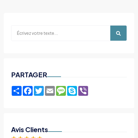
PARTAGER
Share
Facebook
Twitter
Email
Message
Skype
Viber
Avis Clients
★
★
★
★
★