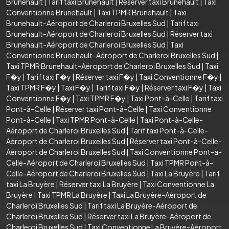
Brunehault
|
Tarif taxi Brunehault
|
Réserver taxi Brunehault
|
Taxi
Conventionne Brunehault
|
Taxi TPMR Brunehault
|
Taxi
Brunehault-Aéroport de Charleroi Bruxelles Sud
|
Tarif taxi
Brunehault-Aéroport de Charleroi Bruxelles Sud
|
Réserver taxi
Brunehault-Aéroport de Charleroi Bruxelles Sud
|
Taxi
Conventionne Brunehault-Aéroport de Charleroi Bruxelles Sud
|
Taxi TPMR Brunehault-Aéroport de Charleroi Bruxelles Sud
|
Taxi
F�y
|
Tarif taxi F�y
|
Réserver taxi F�y
|
Taxi Conventionne F�y
|
Taxi TPMR F�y
|
Taxi F�y
|
Tarif taxi F�y
|
Réserver taxi F�y
|
Taxi
Conventionne F�y
|
Taxi TPMR F�y
|
Taxi Pont-à-Celle
|
Tarif taxi
Pont-à-Celle
|
Réserver taxi Pont-à-Celle
|
Taxi Conventionne
Pont-à-Celle
|
Taxi TPMR Pont-à-Celle
|
Taxi Pont-à-Celle-
Aéroport de Charleroi Bruxelles Sud
|
Tarif taxi Pont-à-Celle-
Aéroport de Charleroi Bruxelles Sud
|
Réserver taxi Pont-à-Celle-
Aéroport de Charleroi Bruxelles Sud
|
Taxi Conventionne Pont-à-
Celle-Aéroport de Charleroi Bruxelles Sud
|
Taxi TPMR Pont-à-
Celle-Aéroport de Charleroi Bruxelles Sud
|
Taxi La Bruyère
|
Tarif
taxi La Bruyère
|
Réserver taxi La Bruyère
|
Taxi Conventionne La
Bruyère
|
Taxi TPMR La Bruyère
|
Taxi La Bruyère-Aéroport de
Charleroi Bruxelles Sud
|
Tarif taxi La Bruyère-Aéroport de
Charleroi Bruxelles Sud
|
Réserver taxi La Bruyère-Aéroport de
Charleroi Bruxelles Sud
|
Taxi Conventionne La Bruyère-Aéroport