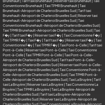
Brunehault
|
Tarif taxi Brunehault
|
Réserver taxi Brunehault
|
Taxi
Conventionne Brunehault
|
Taxi TPMR Brunehault
|
Taxi
Brunehault-Aéroport de Charleroi Bruxelles Sud
|
Tarif taxi
Brunehault-Aéroport de Charleroi Bruxelles Sud
|
Réserver taxi
Brunehault-Aéroport de Charleroi Bruxelles Sud
|
Taxi
Conventionne Brunehault-Aéroport de Charleroi Bruxelles Sud
|
Taxi TPMR Brunehault-Aéroport de Charleroi Bruxelles Sud
|
Taxi
F�y
|
Tarif taxi F�y
|
Réserver taxi F�y
|
Taxi Conventionne F�y
|
Taxi TPMR F�y
|
Taxi F�y
|
Tarif taxi F�y
|
Réserver taxi F�y
|
Taxi
Conventionne F�y
|
Taxi TPMR F�y
|
Taxi Pont-à-Celle
|
Tarif taxi
Pont-à-Celle
|
Réserver taxi Pont-à-Celle
|
Taxi Conventionne
Pont-à-Celle
|
Taxi TPMR Pont-à-Celle
|
Taxi Pont-à-Celle-
Aéroport de Charleroi Bruxelles Sud
|
Tarif taxi Pont-à-Celle-
Aéroport de Charleroi Bruxelles Sud
|
Réserver taxi Pont-à-Celle-
Aéroport de Charleroi Bruxelles Sud
|
Taxi Conventionne Pont-à-
Celle-Aéroport de Charleroi Bruxelles Sud
|
Taxi TPMR Pont-à-
Celle-Aéroport de Charleroi Bruxelles Sud
|
Taxi La Bruyère
|
Tarif
taxi La Bruyère
|
Réserver taxi La Bruyère
|
Taxi Conventionne La
Bruyère
|
Taxi TPMR La Bruyère
|
Taxi La Bruyère-Aéroport de
Charleroi Bruxelles Sud
|
Tarif taxi La Bruyère-Aéroport de
Charleroi Bruxelles Sud
|
Réserver taxi La Bruyère-Aéroport de
Charleroi Bruxelles Sud
|
Taxi Conventionne La Bruyère-Aéroport