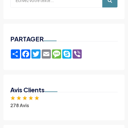
PARTAGER
Share
Facebook
Twitter
Email
Message
Skype
Viber
Avis Clients
★
★
★
★
★
278 Avis