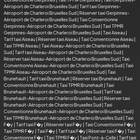
Aéroport de Charleroi Bruxelles Sud
|
Tarif taxi Gerpinnes-
Aéroport de Charleroi Bruxelles Sud
|
Réserver taxi Gerpinnes-
Aéroport de Charleroi Bruxelles Sud
|
Taxi Conventionne
Gerpinnes-Aéroport de Charleroi Bruxelles Sud
|
Taxi TPMR
Gerpinnes-Aéroport de Charleroi Bruxelles Sud
|
Taxi Aiseau
|
Tarif taxi Aiseau
|
Réserver taxi Aiseau
|
Taxi Conventionne Aiseau
|
Taxi TPMR Aiseau
|
Taxi Aiseau-Aéroport de Charleroi Bruxelles
Sud
|
Tarif taxi Aiseau-Aéroport de Charleroi Bruxelles Sud
|
Réserver taxi Aiseau-Aéroport de Charleroi Bruxelles Sud
|
Taxi
Conventionne Aiseau-Aéroport de Charleroi Bruxelles Sud
|
Taxi
TPMR Aiseau-Aéroport de Charleroi Bruxelles Sud
|
Taxi
Brunehault
|
Tarif taxi Brunehault
|
Réserver taxi Brunehault
|
Taxi
Conventionne Brunehault
|
Taxi TPMR Brunehault
|
Taxi
Brunehault-Aéroport de Charleroi Bruxelles Sud
|
Tarif taxi
Brunehault-Aéroport de Charleroi Bruxelles Sud
|
Réserver taxi
Brunehault-Aéroport de Charleroi Bruxelles Sud
|
Taxi
Conventionne Brunehault-Aéroport de Charleroi Bruxelles Sud
|
Taxi TPMR Brunehault-Aéroport de Charleroi Bruxelles Sud
|
Taxi
F�y
|
Tarif taxi F�y
|
Réserver taxi F�y
|
Taxi Conventionne F�y
|
Taxi TPMR F�y
|
Taxi F�y
|
Tarif taxi F�y
|
Réserver taxi F�y
|
Taxi
Conventionne F�y
|
Taxi TPMR F�y
|
Taxi Pont-à-Celle
|
Tarif taxi