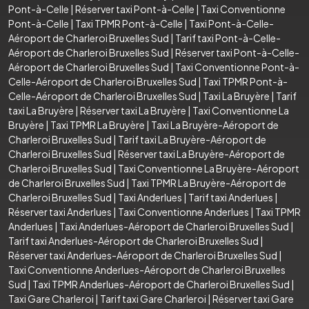
Pont-à-Celle
|
Réserver taxi Pont-à-Celle
|
Taxi Conventionne
Pont-à-Celle
|
Taxi TPMR Pont-à-Celle
|
Taxi Pont-à-Celle-
Aéroport de Charleroi Bruxelles Sud
|
Tarif taxi Pont-à-Celle-
Aéroport de Charleroi Bruxelles Sud
|
Réserver taxi Pont-à-Celle-
Aéroport de Charleroi Bruxelles Sud
|
Taxi Conventionne Pont-à-
Celle-Aéroport de Charleroi Bruxelles Sud
|
Taxi TPMR Pont-à-
Celle-Aéroport de Charleroi Bruxelles Sud
|
Taxi La Bruyère
|
Tarif
taxi La Bruyère
|
Réserver taxi La Bruyère
|
Taxi Conventionne La
Bruyère
|
Taxi TPMR La Bruyère
|
Taxi La Bruyère-Aéroport de
Charleroi Bruxelles Sud
|
Tarif taxi La Bruyère-Aéroport de
Charleroi Bruxelles Sud
|
Réserver taxi La Bruyère-Aéroport de
Charleroi Bruxelles Sud
|
Taxi Conventionne La Bruyère-Aéroport
de Charleroi Bruxelles Sud
|
Taxi TPMR La Bruyère-Aéroport de
Charleroi Bruxelles Sud
|
Taxi Anderlues
|
Tarif taxi Anderlues
|
Réserver taxi Anderlues
|
Taxi Conventionne Anderlues
|
Taxi TPMR
Anderlues
|
Taxi Anderlues-Aéroport de Charleroi Bruxelles Sud
|
Tarif taxi Anderlues-Aéroport de Charleroi Bruxelles Sud
|
Réserver taxi Anderlues-Aéroport de Charleroi Bruxelles Sud
|
Taxi Conventionne Anderlues-Aéroport de Charleroi Bruxelles
Sud
|
Taxi TPMR Anderlues-Aéroport de Charleroi Bruxelles Sud
|
Taxi Gare Charleroi
|
Tarif taxi Gare Charleroi
|
Réserver taxi Gare