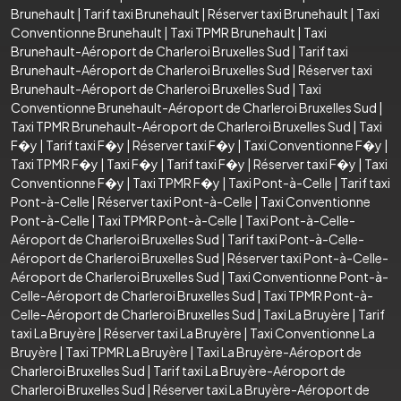
Brunehault
|
Tarif taxi Brunehault
|
Réserver taxi Brunehault
|
Taxi
Conventionne Brunehault
|
Taxi TPMR Brunehault
|
Taxi
Brunehault-Aéroport de Charleroi Bruxelles Sud
|
Tarif taxi
Brunehault-Aéroport de Charleroi Bruxelles Sud
|
Réserver taxi
Brunehault-Aéroport de Charleroi Bruxelles Sud
|
Taxi
Conventionne Brunehault-Aéroport de Charleroi Bruxelles Sud
|
Taxi TPMR Brunehault-Aéroport de Charleroi Bruxelles Sud
|
Taxi
F�y
|
Tarif taxi F�y
|
Réserver taxi F�y
|
Taxi Conventionne F�y
|
Taxi TPMR F�y
|
Taxi F�y
|
Tarif taxi F�y
|
Réserver taxi F�y
|
Taxi
Conventionne F�y
|
Taxi TPMR F�y
|
Taxi Pont-à-Celle
|
Tarif taxi
Pont-à-Celle
|
Réserver taxi Pont-à-Celle
|
Taxi Conventionne
Pont-à-Celle
|
Taxi TPMR Pont-à-Celle
|
Taxi Pont-à-Celle-
Aéroport de Charleroi Bruxelles Sud
|
Tarif taxi Pont-à-Celle-
Aéroport de Charleroi Bruxelles Sud
|
Réserver taxi Pont-à-Celle-
Aéroport de Charleroi Bruxelles Sud
|
Taxi Conventionne Pont-à-
Celle-Aéroport de Charleroi Bruxelles Sud
|
Taxi TPMR Pont-à-
Celle-Aéroport de Charleroi Bruxelles Sud
|
Taxi La Bruyère
|
Tarif
taxi La Bruyère
|
Réserver taxi La Bruyère
|
Taxi Conventionne La
Bruyère
|
Taxi TPMR La Bruyère
|
Taxi La Bruyère-Aéroport de
Charleroi Bruxelles Sud
|
Tarif taxi La Bruyère-Aéroport de
Charleroi Bruxelles Sud
|
Réserver taxi La Bruyère-Aéroport de