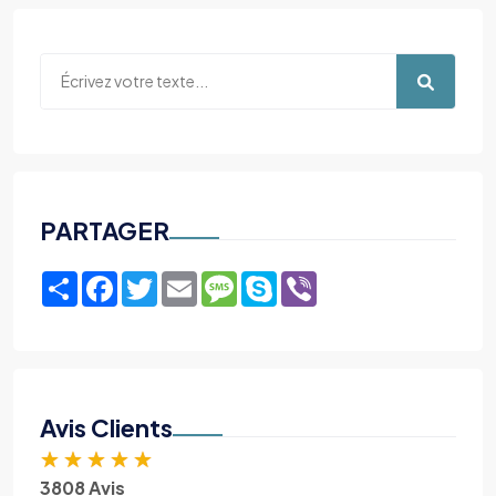
PARTAGER
Share
Facebook
Twitter
Email
Message
Skype
Viber
Avis Clients
★
★
★
★
★
3808 Avis