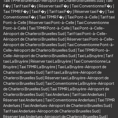
Taxi TPMR Brunehault-Aéroport de Charleroi Bruxelles Sud
|
Taxi
F�y
|
Tarif taxi F�y
|
Réserver taxi F�y
|
Taxi Conventionne F�y
|
Taxi TPMR F�y
|
Taxi F�y
|
Tarif taxi F�y
|
Réserver taxi F�y
|
Taxi
Conventionne F�y
|
Taxi TPMR F�y
|
Taxi Pont-à-Celle
|
Tarif taxi
Pont-à-Celle
|
Réserver taxi Pont-à-Celle
|
Taxi Conventionne
Pont-à-Celle
|
Taxi TPMR Pont-à-Celle
|
Taxi Pont-à-Celle-
Aéroport de Charleroi Bruxelles Sud
|
Tarif taxi Pont-à-Celle-
Aéroport de Charleroi Bruxelles Sud
|
Réserver taxi Pont-à-Celle-
Aéroport de Charleroi Bruxelles Sud
|
Taxi Conventionne Pont-à-
Celle-Aéroport de Charleroi Bruxelles Sud
|
Taxi TPMR Pont-à-
Celle-Aéroport de Charleroi Bruxelles Sud
|
Taxi La Bruyère
|
Tarif
taxi La Bruyère
|
Réserver taxi La Bruyère
|
Taxi Conventionne La
Bruyère
|
Taxi TPMR La Bruyère
|
Taxi La Bruyère-Aéroport de
Charleroi Bruxelles Sud
|
Tarif taxi La Bruyère-Aéroport de
Charleroi Bruxelles Sud
|
Réserver taxi La Bruyère-Aéroport de
Charleroi Bruxelles Sud
|
Taxi Conventionne La Bruyère-Aéroport
de Charleroi Bruxelles Sud
|
Taxi TPMR La Bruyère-Aéroport de
Charleroi Bruxelles Sud
|
Taxi Anderlues
|
Tarif taxi Anderlues
|
Réserver taxi Anderlues
|
Taxi Conventionne Anderlues
|
Taxi TPMR
Anderlues
|
Taxi Anderlues-Aéroport de Charleroi Bruxelles Sud
|
Tarif taxi Anderlues-Aéroport de Charleroi Bruxelles Sud
|
Réserver taxi Anderlues-Aéroport de Charleroi Bruxelles Sud
|